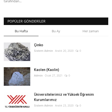
tarafından...
POPÜLER GÖNDERILER
Bu Hafta
Bu Ay
Her zaman
Çinko
Sistem Admin
Aralık 20, 2020
0
Kaolen (Kaolin)
Admin
Ocak 27, 2021
0
Üniversitelerimiz ve Yüksek Öğrenim
Kurumlarımız
Sistem Admin
Aralık 23, 2020
0