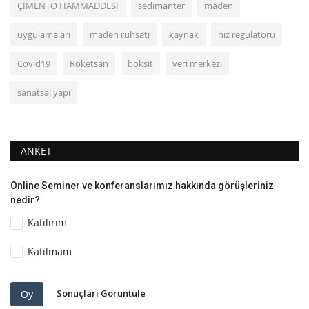
ÇİMENTO HAMMADDESİ
sedimanter
maden
uygulamaları
maden ruhsatı
kaynak
hız regülatörü
Covid19
Roketsan
boksit
veri merkezi
sanatsal yapı
ANKET
Online Seminer ve konferanslarımız hakkında görüşleriniz
nedir?
Katılırım
Katılmam
Sonuçları Görüntüle
Oy