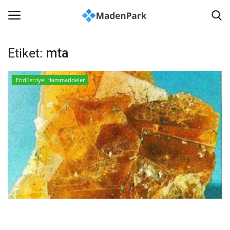
Etiket:
mta
Anasayfa
Endüstriyel Hammaddeler
İLETİŞİM
Haberler
Madenlerimiz
Sağlık
Madencilik Kültürü
Akademi-Bilim