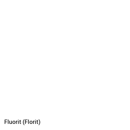
Üye Firmalar
Videolar
Galeri
Fluorit (Florit)