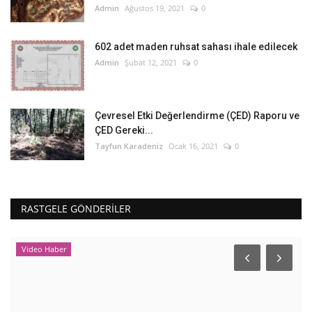
Admin
Ağustos 19, 2021
0
602 adet maden ruhsat sahası ihale edilecek
Admin
Şubat 12, 2021
0
Çevresel Etki Değerlendirme (ÇED) Raporu ve
ÇED Gereki...
Tayfun Karadeniz
Ocak 16, 2021
0
RASTGELE GÖNDERILER
Video Haber