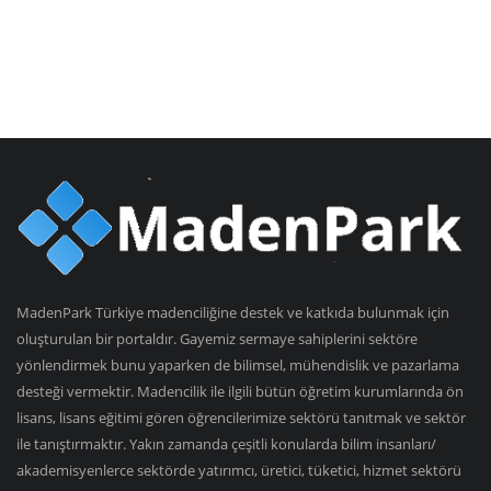
MadenPark Türkiye madenciliğine destek ve katkıda bulunmak için
oluşturulan bir portaldır. Gayemiz sermaye sahiplerini sektöre
yönlendirmek bunu yaparken de bilimsel, mühendislik ve pazarlama
desteği vermektir. Madencilik ile ilgili bütün öğretim kurumlarında ön
lisans, lisans eğitimi gören öğrencilerimize sektörü tanıtmak ve sektör
ile tanıştırmaktır. Yakın zamanda çeşitli konularda bilim insanları/
akademisyenlerce sektörde yatırımcı, üretici, tüketici, hizmet sektörü