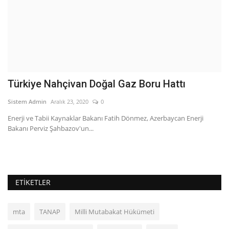
Türkiye Nahçivan Doğal Gaz Boru Hattı
K
Sistem Admin
Aralık 23, 2020
0
Si
ya
Enerji ve Tabii Kaynaklar Bakanı Fatih Dönmez, Azerbaycan Enerji
Ka
Bakanı Perviz Şahbazov'un...
ed
ETIKETLER
mta
TANAP
Milli Mutabakat Hükümeti