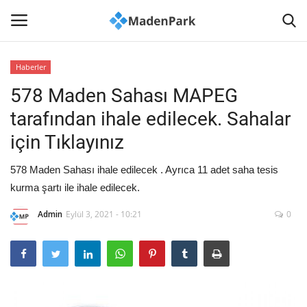
Haberler
578 Maden Sahası MAPEG
Anasayfa
tarafından ihale edilecek. Sahalar
İLETİŞİM
için Tıklayınız
Haberler
578 Maden Sahası ihale edilecek . Ayrıca 11 adet saha tesis
kurma şartı ile ihale edilecek.
Madenlerimiz
Admin
Eylül 3, 2021 - 10:21
0
Sağlık
Madencilik Kültürü
Akademi-Bilim