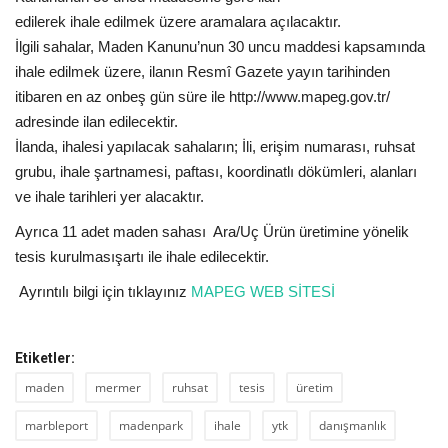
edilerek ihale edilmek üzere aramalara açılacaktır.
İlgili sahalar, Maden Kanunu’nun 30 uncu maddesi kapsamında
ihale edilmek üzere, ilanın Resmî Gazete yayın tarihinden
itibaren en az onbeş gün süre ile http://www.mapeg.gov.tr/
adresinde ilan edilecektir.
İlanda, ihalesi yapılacak sahaların; İli, erişim numarası, ruhsat
grubu, ihale şartnamesi, paftası, koordinatlı dökümleri, alanları
ve ihale tarihleri yer alacaktır.
Ayrıca 11 adet maden sahası Ara/Uç Ürün üretimine yönelik
tesis kurulmasışartı ile ihale edilecektir.
Ayrıntılı bilgi için tıklayınız
MAPEG WEB SİTESİ
Etiketler:
maden
mermer
ruhsat
tesis
üretim
marbleport
madenpark
ihale
ytk
danışmanlık