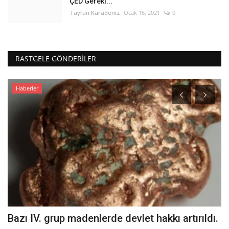
ÇED Gereki...
Tayfun Karadeniz
Ocak 16, 2021
0
RASTGELE GÖNDERILER
Haberler
Bazı IV. grup madenlerde devlet hakkı artırıldı.
A