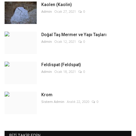
Kaolen (Kaolin)
Admin
Ocak 27, 2021
0
Doğal Taş Mermer ve Yapı Taşları
Admin
Ocak 12, 2021
0
Feldispat (Feldspat)
Admin
Ocak 18, 2021
0
Krom
Sistem Admin
Aralık 22, 2020
0
BIZI TAKIP EDIN