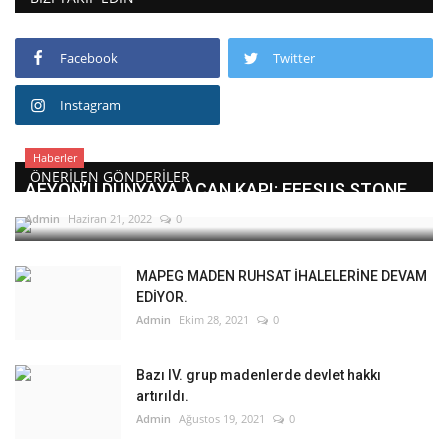
Facebook
Twitter
Instagram
Haberler
ÖNERILEN GÖNDERILER
AFYON’U DÜNYAYA AÇAN KAPI: EFESUS STONE
Admin
Haziran 21, 2022
0
MAPEG MADEN RUHSAT İHALELERİNE DEVAM
EDİYOR.
Admin
Ekim 28, 2021
0
Bazı IV. grup madenlerde devlet hakkı
artırıldı.
Admin
Ağustos 19, 2021
0