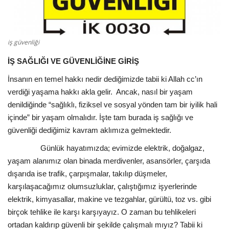
iş güvenliği
İŞ SAĞLIĞI VE GÜVENLİĞİNE GİRİŞ
İnsanın en temel hakkı nedir dediğimizde tabii ki Allah cc’ın
verdiği yaşama hakkı akla gelir. Ancak, nasıl bir yaşam
denildiğinde “sağlıklı, fiziksel ve sosyal yönden tam bir iyilik hali
içinde” bir yaşam olmalıdır. İşte tam burada iş sağlığı ve
güvenliği dediğimiz kavram aklımıza gelmektedir.
Günlük hayatımızda; evimizde elektrik, doğalgaz,
yaşam alanımız olan binada merdivenler, asansörler, çarşıda
dışarıda ise trafik, çarpışmalar, takılıp düşmeler,
karşılaşacağımız olumsuzluklar, çalıştığımız işyerlerinde
elektrik, kimyasallar, makine ve tezgahlar, gürültü, toz vs. gibi
birçok tehlike ile karşı karşıyayız. O zaman bu tehlikeleri
ortadan kaldırıp güvenli bir şekilde çalışmalı mıyız? Tabii ki