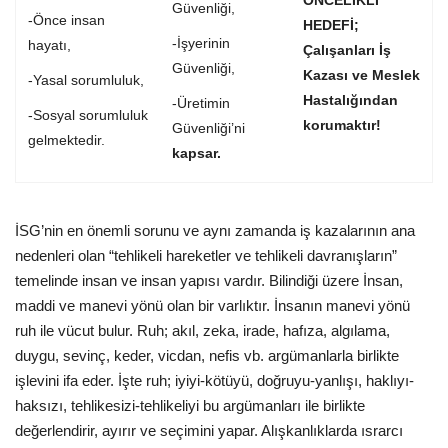
ÖNCELİKLİ
Güvenliği,
-Önce insan
HEDEFİ;
-İşyerinin
hayatı,
Çalışanları İş
Güvenliği,
Kazası ve Meslek
-Yasal sorumluluk,
Hastalığından
-Üretimin
-Sosyal sorumluluk
korumaktır
!
Güvenliği’ni
gelmektedir.
kapsar.
İSG’nin en önemli sorunu ve aynı zamanda iş kazalarının ana
nedenleri olan “tehlikeli hareketler ve tehlikeli davranışların”
temelinde insan ve insan yapısı vardır. Bilindiği üzere İnsan,
maddi ve manevi yönü olan bir varlıktır. İnsanın manevi yönü
ruh ile vücut bulur. Ruh; akıl, zeka, irade, hafıza, algılama,
duygu, sevinç, keder, vicdan, nefis vb. argümanlarla birlikte
işlevini ifa eder. İşte ruh; iyiyi-kötüyü, doğruyu-yanlışı, haklıyı-
haksızı, tehlikesizi-tehlikeliyi bu argümanları ile birlikte
değerlendirir, ayırır ve seçimini yapar. Alışkanlıklarda ısrarcı