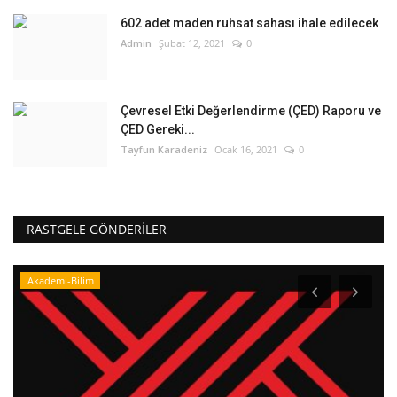
602 adet maden ruhsat sahası ihale edilecek
Admin
Şubat 12, 2021
0
Çevresel Etki Değerlendirme (ÇED) Raporu ve
ÇED Gereki...
Tayfun Karadeniz
Ocak 16, 2021
0
RASTGELE GÖNDERILER
Akademi-Bilim