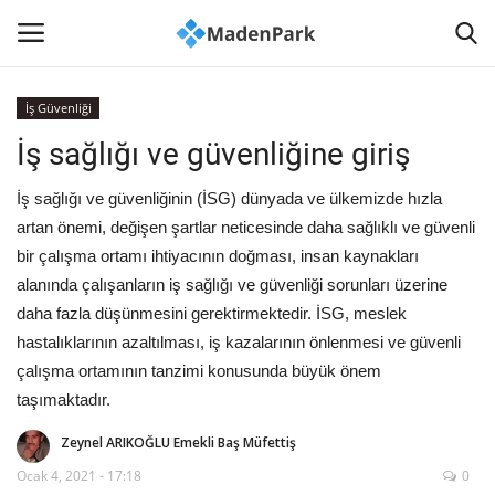
İş Güvenliği
İş sağlığı ve güvenliğine giriş
Anasayfa
İş sağlığı ve güvenliğinin (İSG) dünyada ve ülkemizde hızla
İLETİŞİM
artan önemi, değişen şartlar neticesinde daha sağlıklı ve güvenli
bir çalışma ortamı ihtiyacının doğması, insan kaynakları
Haberler
alanında çalışanların iş sağlığı ve güvenliği sorunları üzerine
daha fazla düşünmesini gerektirmektedir. İSG, meslek
Madenlerimiz
hastalıklarının azaltılması, iş kazalarının önlenmesi ve güvenli
çalışma ortamının tanzimi konusunda büyük önem
Sağlık
taşımaktadır.
Madencilik Kültürü
Zeynel ARIKOĞLU Emekli Baş Müfettiş
Ocak 4, 2021 - 17:18
0
Akademi-Bilim