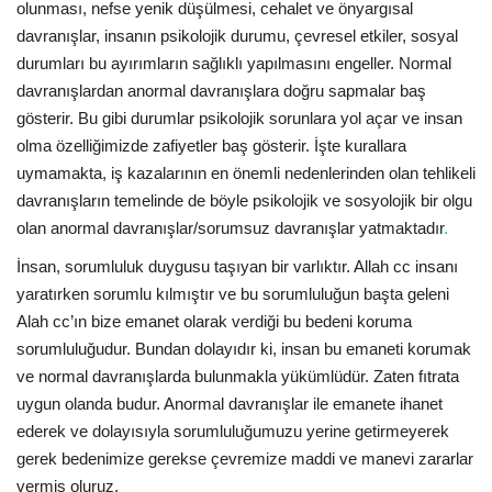
olunması, nefse yenik düşülmesi, cehalet ve önyargısal
davranışlar, insanın psikolojik durumu, çevresel etkiler, sosyal
durumları bu ayırımların sağlıklı yapılmasını engeller. Normal
davranışlardan anormal davranışlara doğru sapmalar baş
gösterir. Bu gibi durumlar psikolojik sorunlara yol açar ve insan
olma özelliğimizde zafiyetler baş gösterir. İşte kurallara
uymamakta, iş kazalarının en önemli nedenlerinden olan tehlikeli
davranışların temelinde de böyle psikolojik ve sosyolojik bir olgu
olan anormal davranışlar/sorumsuz davranışlar yatmaktadır
.
İnsan, sorumluluk duygusu taşıyan bir varlıktır. Allah cc insanı
yaratırken sorumlu kılmıştır ve bu sorumluluğun başta geleni
Alah cc’ın bize emanet olarak verdiği bu bedeni koruma
sorumluluğudur. Bundan dolayıdır ki, insan bu emaneti korumak
ve normal davranışlarda bulunmakla yükümlüdür. Zaten fıtrata
uygun olanda budur. Anormal davranışlar ile emanete ihanet
ederek ve dolayısıyla sorumluluğumuzu yerine getirmeyerek
gerek bedenimize gerekse çevremize maddi ve manevi zararlar
vermiş oluruz.