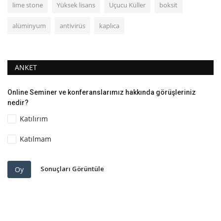
lime stone
Yüksek lisans
Uçucu Küller
boksit
alüminyum
antivirüs
kaplıca
ANKET
Online Seminer ve konferanslarımız hakkında görüşleriniz
nedir?
Katılırım
Katılmam
Sonuçları Görüntüle
Oy