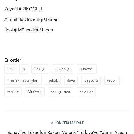
Zeynel ARIKOĞLU
A Sınıfı İş Güvenliği Uzmanı
Jeoloji Mühendisi-Maden
Etiketler:
İSG
İş
Sağlığı
Güvenliği
iş kazası
meslek hastalıkları
hukuk
dava
başvuru
tedbir
tehlike
Müfettiş
soruşturma
aavukat
ÖNCEKI MAKALE
Sanayi ve Teknoloji Bakanı Varank "Türkiye'ye Yatırım Yapan