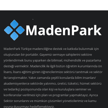
MadenPark Türkiye madenciliğine destek ve katkıda bulunmak için
oluşturulan bir portaldır. Gayemiz sermaye sahiplerini sektöre
yönlendirmek bunu yaparken de bilimsel, mühendislik ve pazarlama
desteği vermektir. Madencilik ile ilgili bütün öğretim kurumlarında ön
lisans, lisans eğitimi gören öğrencilerimize sektörü tanıtmak ve sektör
ile tanıştırmaktır. Yakın zamanda çeşitli konularda bilim insanları/
akademisyenlerce sektörde yatırımcı, üretici, tüketici, hizmet sektörü
ve tedarikçi pozisyonunda olan kişi ve kuruluşlara seminer ve
konferanslar verilmesi için plan ve programlar yapmaktayız. Ayrıca
Sektör sorunlarını ve mümkün çözümleri yöneticilerimiz ve kamu
oyuna duyurmayı hedeflemekteyiz.