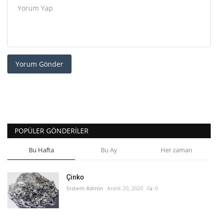
Yorum Gönder
POPÜLER GÖNDERILER
Bu Hafta
Bu Ay
Her zaman
Çinko
Sistem Admin
Aralık 20, 2020
0