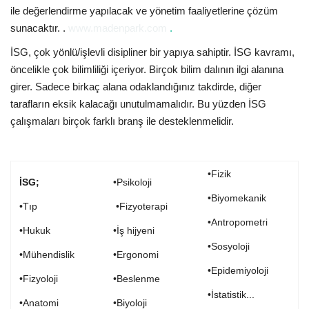
ile değerlendirme yapılacak ve yönetim faaliyetlerine çözüm
sunacaktır. .
www.madenpark.com
.
İSG, çok yönlü/işlevli disipliner bir yapıya sahiptir. İSG kavramı,
öncelikle çok bilimliliği içeriyor. Birçok bilim dalının ilgi alanına
girer. Sadece birkaç alana odaklandığınız takdirde, diğer
tarafların eksik kalacağı unutulmamalıdır. Bu yüzden İSG
çalışmaları birçok farklı branş ile desteklenmelidir.
•Fizik
İSG;
•Psikoloji
•Biyomekanik
•Tıp
•Fizyoterapi
•Antropometri
•Hukuk
•İş hijyeni
•Sosyoloji
•Mühendislik
•Ergonomi
•Epidemiyoloji
•Fizyoloji
•Beslenme
•İstatistik...
•Anatomi
•Biyoloji