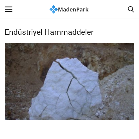
Endüstriyel Hammaddeler
Anasayfa
İLETİŞİM
Haberler
Madenlerimiz
Sağlık
Madencilik Kültürü
Akademi-Bilim