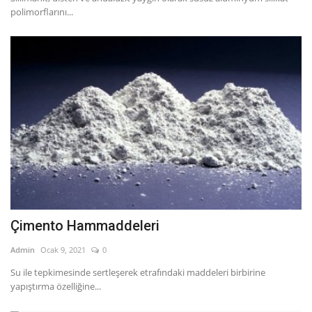
polimorflarını...
Çimento Hammaddeleri
Admin
Ocak 9, 2021
0
Su ile tepkimesinde sertleşerek etrafındaki maddeleri birbirine
yapıştırma özelliğine...