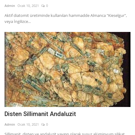
Admin
Ocak 10, 2021
0
Aktif diatomit üretiminde kullanılan hammadde Almanca "Kieselgur",
veya İngilizce...
Disten Sillimanit Andaluzit
Admin
Ocak 10, 2021
0
Sillimanit, disten ve andaluzit yaygın olarak susuz alüminyum silikat