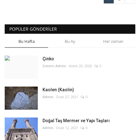
POPÜLER GÖNDERILER
Bu Hafta
Bu Ay
Her zaman
Çinko
Sistem Admin
Aralık 20, 2020
0
Kaolen (Kaolin)
Admin
Ocak 27, 2021
0
Doğal Taş Mermer ve Yapı Taşları
Admin
Ocak 12, 2021
0