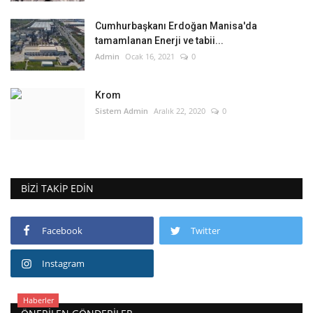
Cumhurbaşkanı Erdoğan Manisa'da
tamamlanan Enerji ve tabii...
Admin
Ocak 16, 2021
0
Krom
Sistem Admin
Aralık 22, 2020
0
BIZI TAKIP EDIN
Facebook
Twitter
Instagram
Haberler