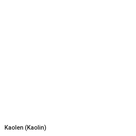
Videolar
Üye Firmalar
Galeri
Kaolen (Kaolin)