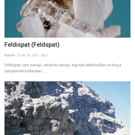
Feldispat (Feldspat)
Admin
Ocak 18, 2021
0
Feldispat cam sanayi, seramik sanayi, kaynak elektrodları ve boya
sanayiinde kullanılan...