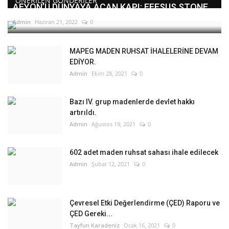
ÖNERILEN GÖNDERILER
AFYON’U DÜNYAYA AÇAN KAPI: EFESUS STONE
Admin
Haziran 21, 2022
0
MAPEG MADEN RUHSAT İHALELERİNE DEVAM
EDİYOR.
Admin
Ekim 28, 2021
0
Bazı IV. grup madenlerde devlet hakkı
artırıldı.
Admin
Ağustos 19, 2021
0
602 adet maden ruhsat sahası ihale edilecek
Admin
Şubat 12, 2021
0
Çevresel Etki Değerlendirme (ÇED) Raporu ve
ÇED Gereki...
Tayfun Karadeniz
Ocak 16, 2021
0