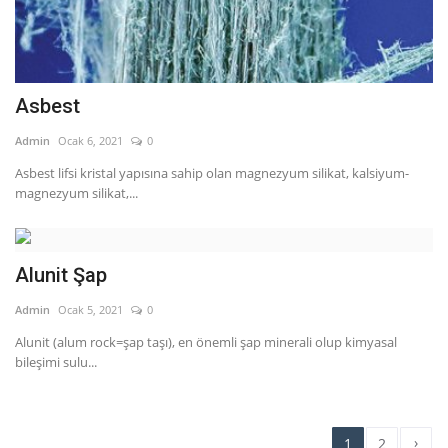
Asbest
Admin
Ocak 6, 2021
0
Asbest lifsi kristal yapısına sahip olan magnezyum silikat, kalsiyum-
magnezyum silikat,...
Alunit Şap
Admin
Ocak 5, 2021
0
Alunit (alum rock=şap taşı), en önemli şap minerali olup kimyasal
bileşimi sulu...
›
1
2