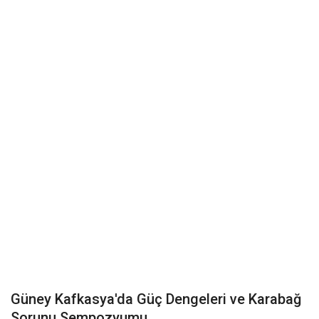
Üye Firmalar
Videolar
Galeri
Güney Kafkasya'da Güç Dengeleri ve Karabağ
Sorunu Sempozyumu...