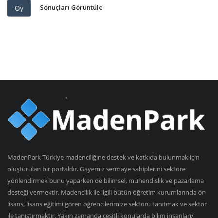
Sonuçları Görüntüle
Oy
MadenPark Türkiye madenciliğine destek ve katkıda bulunmak için
oluşturulan bir portaldır. Gayemiz sermaye sahiplerini sektöre
yönlendirmek bunu yaparken de bilimsel, mühendislik ve pazarlama
desteği vermektir. Madencilik ile ilgili bütün öğretim kurumlarında ön
lisans, lisans eğitimi gören öğrencilerimize sektörü tanıtmak ve sektör
ile tanıştırmaktır. Yakın zamanda çeşitli konularda bilim insanları/