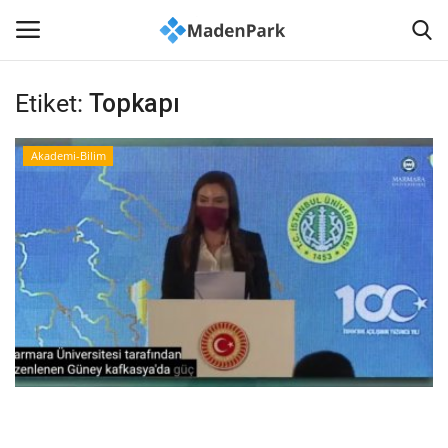
Etiket:
Topkapı
Anasayfa
Akademi-Bilim
İLETİŞİM
Haberler
Madenlerimiz
Sağlık
Madencilik Kültürü
Akademi-Bilim