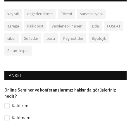
kayrak
değerlendirme
Töreni
sanatsal yapı
agrega
kalkopirit
yenilenebilir enerji
gıda
FOSFAT
siber
Sülfatlar
boru
Pegmatitler
Biyolojik
Seramikspar
ANKET
Online Seminer ve konferanslarımız hakkında görüşleriniz
nedir?
Katılırım
Katılmam