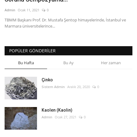
Admin
Ocak 11, 2021
0
TBMM Başkanı Prof. Dr. Mustafa Şentop himayelerinde, İstanbul ve
Marmara üniversitelerince...
POPÜLER GÖNDERILER
Bu Hafta
Bu Ay
Her zaman
Çinko
Sistem Admin
Aralık 20, 2020
0
Kaolen (Kaolin)
Admin
Ocak 27, 2021
0