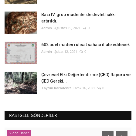
Bazı IV. grup madenlerde devlet hakkı
artırıldı.
Admin
Ağustos 19, 2021
0
602 adet maden ruhsat sahası ihale edilecek
Admin
Şubat 12, 2021
0
Çevresel Etki Değerlendirme (ÇED) Raporu ve
ÇED Gereki...
Tayfun Karadeniz
Ocak 16, 2021
0
RASTGELE GÖNDERILER
Video Haber